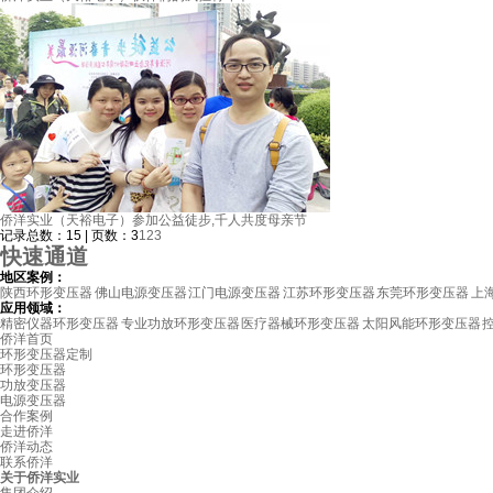
侨洋实业（天裕电子）参加公益徒步,千人共度母亲节
记录总数：15 | 页数：3
1
2
3
快速
通道
地区案例：
陕西环形变压器
佛山电源变压器
江门电源变压器
江苏环形变压器
东莞环形变压器
上
应用领域：
精密仪器环形变压器
专业功放环形变压器
医疗器械环形变压器
太阳风能环形变压器
侨洋首页
环形变压器定制
环形变压器
功放变压器
电源变压器
合作案例
走进侨洋
侨洋动态
联系侨洋
关于侨洋实业