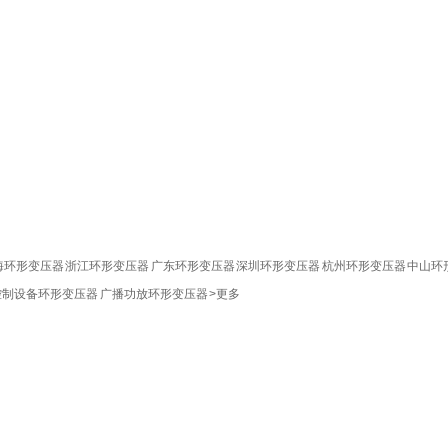
海环形变压器
浙江环形变压器
广东环形变压器
深圳环形变压器
杭州环形变压器
中山环
控制设备环形变压器
广播功放环形变压器
>更多