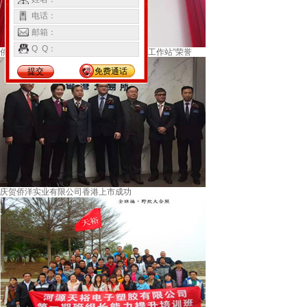
电话：
邮箱：
Q Q：
侨洋实业(天裕电子)获“广东省科学院企业工作站”荣誉
提交
免费通话
庆贺侨洋实业有限公司香港上市成功