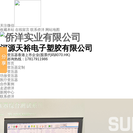
关注微信
收藏本站
在线留言
联系侨洋
网站地图
河源天裕电子塑胶有限公司
环形变压器
香港上市企业(股票代码8070.HK)
免费咨询热线：
17817911986
侨洋首页
环形变压器定制
环形变压器
功放变压器
医疗变压器
合作案例
走进侨洋
新闻中心
联系侨洋