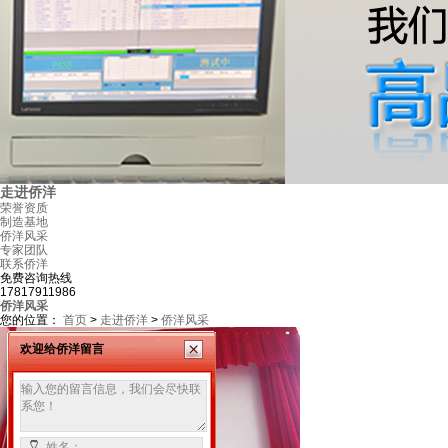
走进侨洋
荣誉资质
制造基地
侨洋风采
专家团队
联系侨洋
免费咨询热线
17817911986
侨洋风采
您的位置：
首页
>
走进侨洋
>
侨洋风采
欢迎给侨洋留言
姓名：