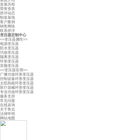
集团介绍
发展历程
荣誉资质
侨洋动态
制造基地
客户案例
销售网络
联系侨洋
变压器定制中心
==变压器属性==
电源变压器
防水变压器
功放变压器
隔离变压器
环形变压器
音频变压器
==变压器应用==
广播功放环形变压器
控制设备环形变压器
太阳风能环形变压器
医疗器械环形变压器
专业功放环形变压器
服务支持
常见问题
在线咨询
关于售后
法律申明
网站地图